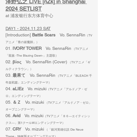
泽野弘之 LIVE [nZk] in Shanghai 
2024 SETLIST
at 浦发银行东方体育中心
DAY1 - 2024.11.23 SAT
[Introduction] 
Battle Scars　
Vo. SennaRin
（TV
アニメ「青の祓魔師」）
01. 
IVORY TOWER
　Vo. SennaRin
 （TVアニメ
「龍族 -The Blazing Dawn-」主題歌）
02. 
βίος
　Vo. SennaRin (Cover)
 （TVアニメ「ギ
ルティクラウン」）
03. 
最果て
　Vo. SennaRin
 （TVアニメ「BLEACH 千
年血戦篇」エンディングテーマ）
04. 
aLIEz
　Vo. mizuki
（TVアニメ「アルドノア・ゼ
ロ」エンディングテーマ）
05. 
＆Ｚ
　Vo. mizuki
 （TVアニメ「アルドノア・ゼロ」
オープニングテーマ）
06. 
Avid
　Vo. mizuki
（TVアニメ「８６―エイティシッ
クス―」第1クールWエンディングテーマ）
07. 
CRY
　Vo. mizuki
 （「銀河英雄伝説 Die Neue 
These」NHK版オープニングテーマ）