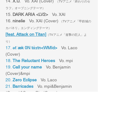
14. 
X.U.
　Vo. XAI (Cover)
  （TVアニメ「終わりのセ
ラフ」オープニングテーマ）
15. 
DARK ARIA <LV2>
　Vo. XAI
16. 
ninelie
　Vo. XAI (Cover) 
（TVアニメ「甲鉄城の
カバネリ」エンディングテーマ）
[feat. Attack on Titan]
（TVアニメ「進撃の巨人」よ
り）
17. 
ətˈæk 0N tάɪtn<WMId>
　Vo. Laco 
(Cover)
18. 
The Reluctant Heroes
　Vo. mpi 
19. 
Call your name
　Vo. Benjamin 
(Cover)&mpi
20. 
Zero Eclipse
　Vo. Laco
21. 
Barricades
　Vo. mpi&Benjamin 
(Cover)&SennaRin (Cover)
22. 
Call of Silence
　Vo. SennaRin (Cover)
23. 
A/Z
　Vo. mizuki
 （TVアニメ「アルドノア・ゼロ」
エンディングテーマ）
< Musicians >