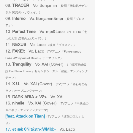
08. 
TRACER
　Vo. Benjamin
 （映画「機動戦士ガン
ダム 閃光のハサウェイ」）
09. 
Inferno
　Vo. Benjamin&mpi
 （映画「プロメ
ア」）
10. 
Perfect Time
　Vo. mpi&Laco
 （NETFLIX「七
つの大罪 怨嗟のエジンバラ」）
11. 
NEXUS
　Vo. Laco
 （映画「プロメア」）
12. 
FAKEit
　Vo. Laco
 （TVアニメ「Fate/strange 
Fake -Whispers of Dawn-」テーマソング）
13. 
Tranquility
　Vo. XAI (Cover)
  （「銀河英雄伝
説 Die Neue These」セカンドシーズン「星乱」エンディング
テーマ）
14. 
X.U.
　Vo. XAI (Cover)
  （TVアニメ「終わりのセ
ラフ」オープニングテーマ）
15. 
DARK ARIA <LV2>
　Vo. XAI
16. 
ninelie
　Vo. XAI (Cover) 
（TVアニメ「甲鉄城の
カバネリ」エンディングテーマ）
[feat. Attack on Titan]
（TVアニメ「進撃の巨人」よ
り）
17. 
ətˈæk 0N tάɪtn<WMId>
　Vo. Laco 