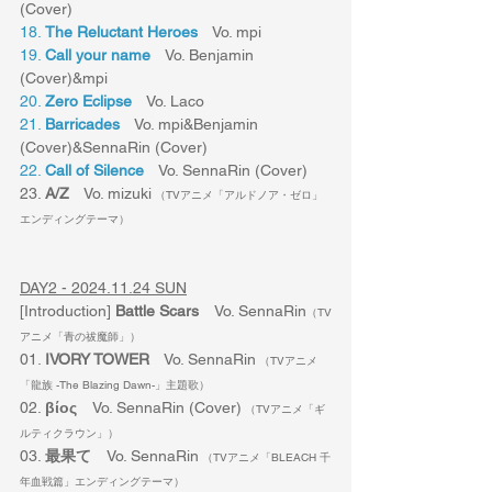
(Cover)
18. 
The Reluctant Heroes
　Vo. mpi 
19. 
Call your name
　Vo. Benjamin 
(Cover)&mpi
20. 
Zero Eclipse
　Vo. Laco
21. 
Barricades
　Vo. mpi&Benjamin 
(Cover)&SennaRin (Cover)
22. 
Call of Silence
　Vo. SennaRin (Cover)
23. 
A/Z
　Vo. mizuki
 （TVアニメ「アルドノア・ゼロ」
エンディングテーマ）
DAY2 - 2024.11.24 SUN
[Introduction] 
Battle Scars　
Vo. SennaRin
（TV
アニメ「青の祓魔師」）
01. 
IVORY TOWER
　Vo. SennaRin
 （TVアニメ
「龍族 -The Blazing Dawn-」主題歌）
02. 
βίος
　Vo. SennaRin (Cover)
 （TVアニメ「ギ
ルティクラウン」）
03. 
最果て
　Vo. SennaRin
 （TVアニメ「BLEACH 千
年血戦篇」エンディングテーマ）