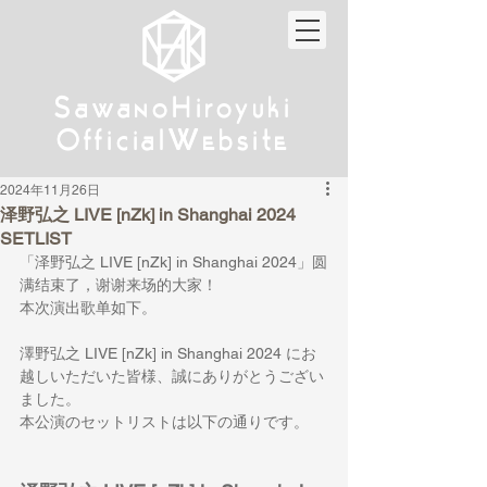
w
w
Sa
anoHiroyuki
Sa
anoHiroyuki
W
W
Official
ebsite
Official
ebsite
2024年11月26日
泽野弘之 LIVE [nZk] in Shanghai 2024
SETLIST
「泽野弘之 LIVE [nZk] in Shanghai 2024」圆
满结束了，谢谢来场的大家！
本次演出歌单如下。
澤野弘之 LIVE [nZk] in Shanghai 2024 にお
越しいただいた皆様、誠にありがとうござい
ました。
本公演のセットリストは以下の通りです。