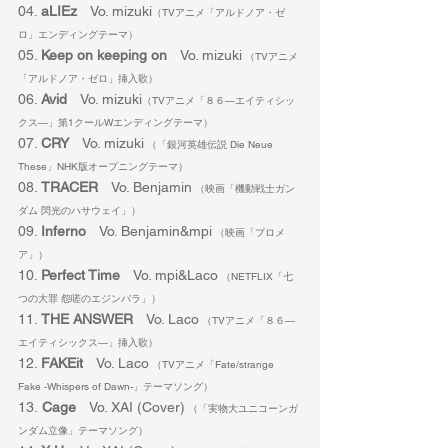
04. 
aLIEz
　Vo. mizuki
（TVアニメ「アルドノア・ゼ
ロ」エンディングテーマ）
05. 
Keep on keeping on
　Vo. mizuki
 （TVアニメ
「アルドノア・ゼロ」挿入歌）
06. 
Avid
　Vo. mizuki
（TVアニメ「８６―エイティシッ
クス―」第1クールWエンディングテーマ）
07. 
CRY
　Vo. mizuki
 （「銀河英雄伝説 Die Neue 
These」NHK版オープニングテーマ）
08. 
TRACER
　Vo. Benjamin
 （映画「機動戦士ガン
ダム 閃光のハサウェイ」）
09. 
Inferno
　Vo. Benjamin&mpi
 （映画「プロメ
ア」）
10. 
Perfect Time
　Vo. mpi&Laco
 （NETFLIX「七
つの大罪 怨嗟のエジンバラ」）
11. 
THE ANSWER
　Vo. Laco
 （TVアニメ「８６―
エイティシックス―」挿入歌）
12. 
FAKEit
　Vo. Laco
 （TVアニメ「Fate/strange 
Fake -Whispers of Dawn-」テーマソング）
13.
 Cage
　Vo. XAI (Cover)
 （「実物大ユニコーンガ
ンダム立像」テーマソング）