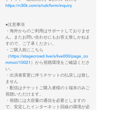
https://n30k.com/s/nzk/form/inquiry
●注意事項
・海外からのご利用はサポートしておりませ
ん。またお問い合わせにもお答え致しかねま
すので、ご了承ください。
・ご購入前にこちら
（
https://stagecrowd.live/s/live000/page_co
mmon/10021
）から視聴環境をご確認くださ
い。
・出演者変更に伴うチケットの払戻しは致し
ません
・配信はチケットご購入者様の１端末のみご
視聴いただけます。
・視聴には大容量の通信を必要としますの
で、安定したインターネット回線の環境が必
要となります。
・ご購入後のお客様の都合によるキャンセ
ル、返金はできませんのでご了承ください。
・配信コンテンツのダウンロード、録画、転