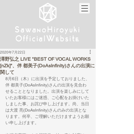
w
w
Sa
anoHiroyuki
Sa
anoHiroyuki
W
W
Official
ebsite
Official
ebsite
2020年7月22日
澤野弘之 LIVE "BEST OF VOCAL WORKS
[nZk]"、伴 都美子(DoAsInfinity)さんの出演に
関して
8月6日（木）に出演を予定しておりました、
伴 都美子(DoAsInfinity)さんの出演を見合わ
せることとなりました。出演を楽しみにして
いたお客様にはご迷惑、ご心配をお掛けいた
しました事、お詫び申し上げます。尚、当日
は大渡 亮(DoAsInfinity)さんのみの出演とな
ります。何卒、ご理解いただけますようお願
い申し上げます。