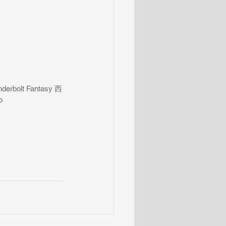
erbolt Fantasy 西
o 