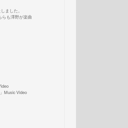
いたしました。
当。こちらも澤野が楽曲
ideo
s」Music Video