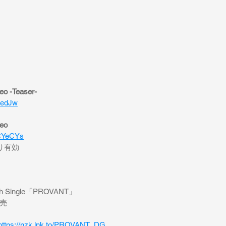
 -Teaser-
CedJw
eo
ACYeCYs
より有効
14th Single「PROVANT」
発売
https://nzk.lnk.to/PROVANT_DG