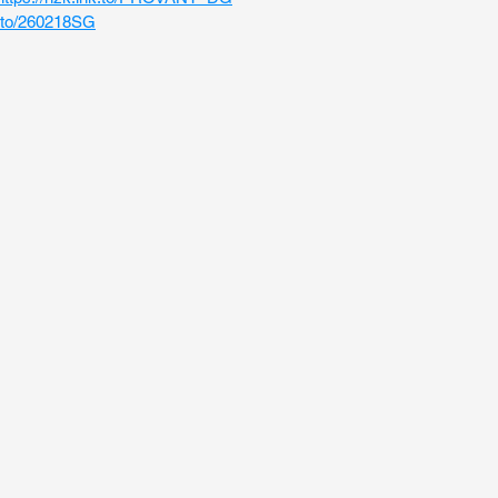
k.to/260218SG