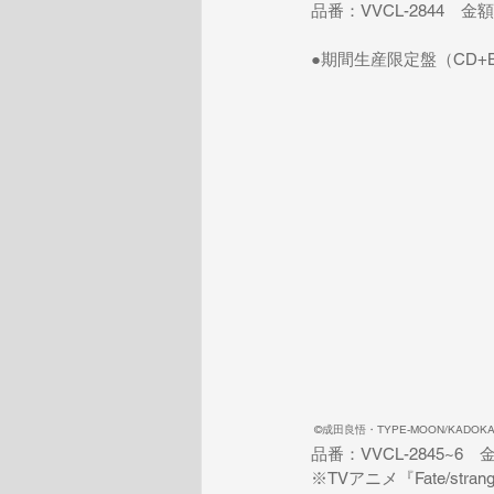
品番：VVCL-2844　金
●期間生産限定盤（CD+Bl
 ©成田良悟・TYPE-MOON/KADOKA
品番：VVCL-2845~6　
※TVアニメ『Fate/st