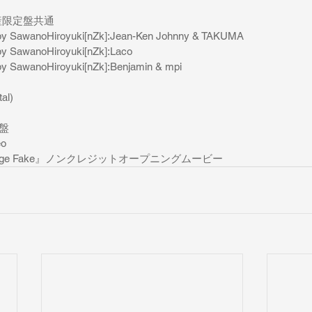
生産限定盤共通
by SawanoHiroyuki[nZk]:Jean-Ken Johnny & TAKUMA
by SawanoHiroyuki[nZk]:Laco
by SawanoHiroyuki[nZk]:Benjamin & mpi
al)
定盤
eo
trange Fake』ノンクレジットオープニングムービー