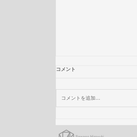
コメント
コメントを追加…
澤野弘之 × THE SOUND OF
GUNDAM - 機動戦士ガンダム
UC・NT・HATHAWAY
Sawano Hiroyuki