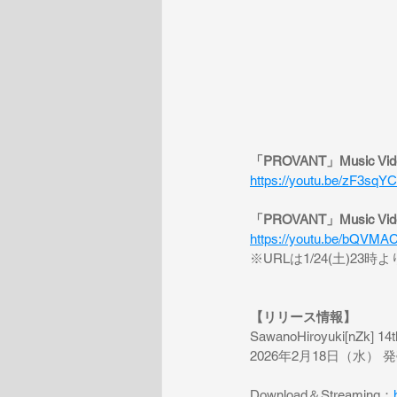
「PROVANT」Music Video
https://youtu.be/zF3sqY
「PROVANT」Music Vid
https://youtu.be/bQVM
※URLは1/24(土)23時
【リリース情報】
SawanoHiroyuki[nZk] 
2026年2月18日（水） 
Download＆Streaming：