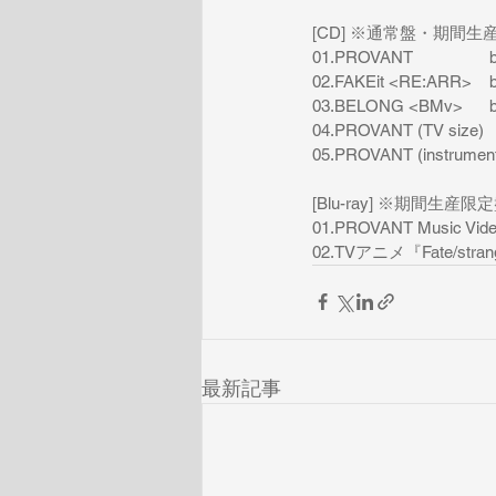
[CD] ※通常盤・期間
01.PROVANT
02.FAKEit <RE:ARR>
03.BELONG <BMv>
04.PROVANT (TV size)
05.PROVANT (instrument
[Blu-ray] ※期間生産限
01.PROVANT Music Vid
02.TVアニメ『Fate/s
最新記事