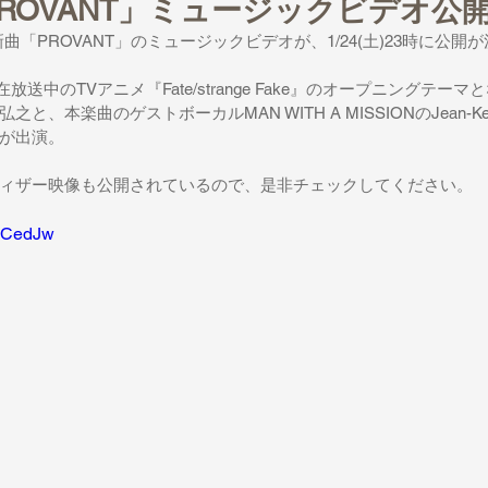
「PROVANT」ミュージックビデオ公
[nZk]の新曲「PROVANT」のミュージックビデオが、1/24(土)23時に
在放送中のTVアニメ『Fate/strange Fake』のオープニングテー
、本楽曲のゲストボーカルMAN WITH A MISSIONのJean-Ken
さんが出演。
ィザー映像も公開されているので、是非チェックしてください。
qYCedJw