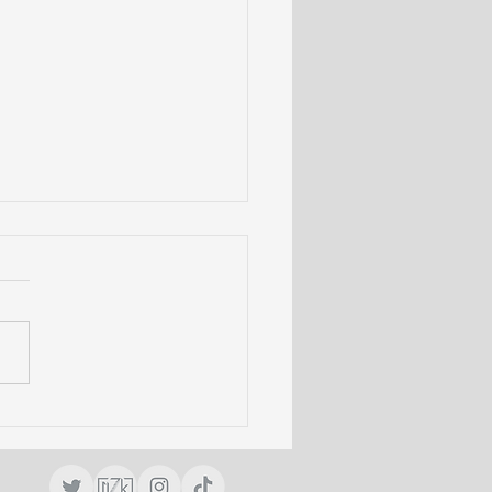
弘之 LIVE [nZk]009』
ィシャルグッズ通信販売
！