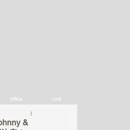
Office
Link
ohnny &