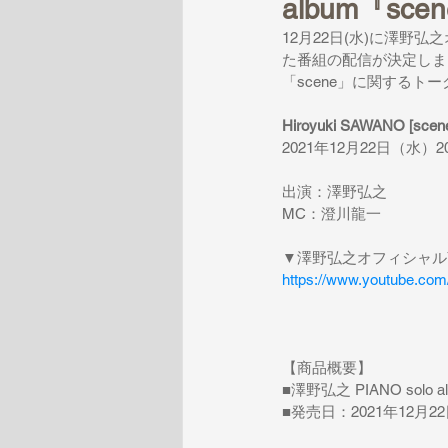
album『s
12月22日(水)に澤野弘
た番組の配信が決定しま
「scene」に関する
Hiroyuki SAWANO [scene
2021年12月22日（水）20
出演：澤野弘之
MC：澄川龍一
▼澤野弘之オフィシャルY
https://www.youtube.co
【商品概要】
■澤野弘之 PIANO solo a
■発売日：2021年12月2