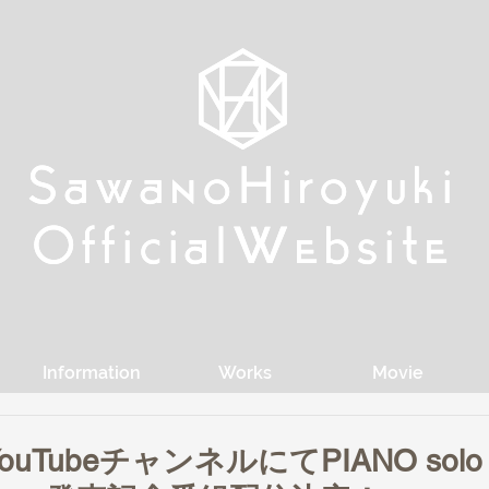
w
w
Sa
Sa
anoHiroyuki
anoHiroyuki
W
W
Official
Official
ebsite
ebsite
Information
Works
Movie
ouTubeチャンネルにてPIANO solo