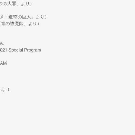
「七つの大罪」より）
me（アニメ「進撃の巨人」より）
ニメ「青の祓魔師」より）
のみ
 Special Program
DAM
@キLL