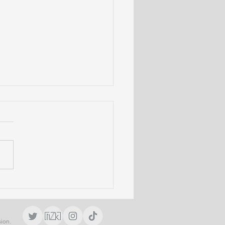
弘之 LIVE [nZk]009』
ィシャルグッズ通信販売
！
ion.