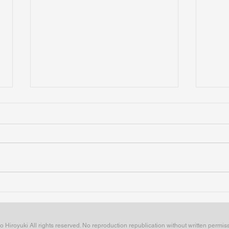
NAQT VANE 10th Digital
『澤野
Single「Breathe」本日
オフ
7/24(金)リリース！Huluオリ
決定
ジナル「八神瑛子 -上野中央
Hiroyuki All rights reserved. No reproduction republication without written permiss