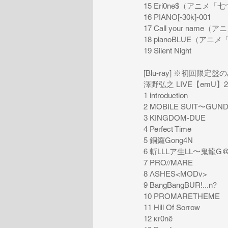
15 Eri0ne$（アニメ
16 PIANO[-30k]-001
17 Call your na
18 pianoBLUE（ア
19 Silent Night
[Blu-ray] ※初回限定盤
澤野弘之 LIVE【emU】2021
1 introduction
2 MOBILE SUIT〜GUN
3 KINGDOM-DUE
4 Perfect Time
5 銅鑼Gong4N
6 斬LLLア生LL〜鬼龍G
7 PRO//MARE
8 ΛSHES<MODv>
9 BangBangBUR!...n?
10 PROMARETHEME
11 Hill Of Sorrow
12 κr0nё