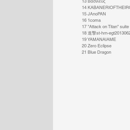
13 Βασιλευς
14 KABANERIOFTHEI
15 JAnoPAN
16 1coma
17 "Attack on Titan" suite
18 進撃st-hrn-egt20130
19 YAMANAIAME
20 Zero Eclipse
21 Blue Dragon