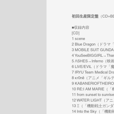
初回生産限定盤
（CD+B
■収録内容
[CD]
1 scene
2 Blue Dragon（ドラマ「
3 MOBILE SUIT G
4 YouSeeBIGGIRL
5 ΛSHES→Infern
6 LiVE/EViL（ドラマ
7 IRYU Team Medical
8 κr0nё（アニメ「ギ
9 KABANERIOFTH
10 RE:I AM MAR
11 from sunset t
12 WATER LIGHT
13 Ξ（「機動戦士ガン
14 Into the Sky