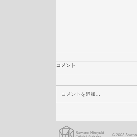
コメント
コメントを追加…
澤野弘之 × THE SOUND OF
GUNDAM - 機動戦士ガンダム
UC・NT・HATHAWAY
Sawano Hiroyuki
Concert -チケットプレイガイ
© 2008 Sawano 
Official Website