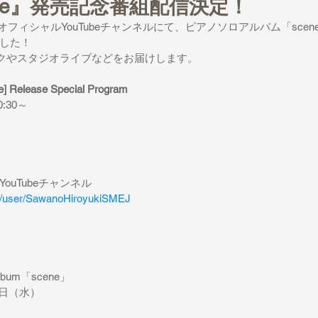
cene』発売記念番組配信決定！
之オフィシャルYouTubeチャンネルにて、ピアノソロアルバム「sce
した！
トークやスタジオライブなどをお届けします。
] Release Special Program
:30～
ouTubeチャンネル
m/user/SawanoHiroyukiSMEJ
lbum「scene」
2日（水）