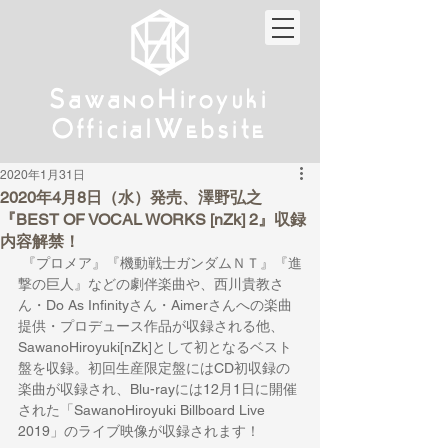
w
w
Sa
anoHiroyuki
Sa
anoHiroyuki
W
W
Official
ebsite
Official
ebsite
2020年1月31日
2020年4月8日（水）発売、澤野弘之
『BEST OF VOCAL WORKS [nZk] 2』収録
内容解禁！
 『プロメア』『機動戦士ガンダムＮＴ』『進
撃の巨人』などの劇伴楽曲や、西川貴教さ
ん・Do As Infinityさん・Aimerさんへの楽曲
提供・プロデュース作品が収録される他、
SawanoHiroyuki[nZk]として初となるベスト
盤を収録。初回生産限定盤にはCD初収録の
楽曲が収録され、Blu-rayには12月1日に開催
された「SawanoHiroyuki Billboard Live 
2019」のライブ映像が収録されます！