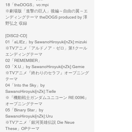
18「theDOGS」vo:mpi
※劇場版「進撃の巨人」後編～自由の翼～エ
ンディングテーマ theDOGS produced by 澤
野弘之 収録
[DISC2-CD] 
01「aLIEz」by SawanoHiroyuki[nZk]:mizuki
※TVアニメ「アルドノア・ゼロ」第1クール 
エンディングテーマ
02「REMEMBER」
03「X.U.」by SawanoHiroyuki[nZk]:Gemie
※TVアニメ『終わりのセラフ』オープニング
テーマ
04「Into the Sky」by 
SawanoHiroyuki[nZk]:Tielle
※『機動戦士ガンダムユニコーン RE:0096』
オープニングテーマ
05「Binary Star」by 
SawanoHiroyuki[nZk]:Uru
※TVアニメ「銀河英雄伝説 Die Neue 
These」OPテーマ