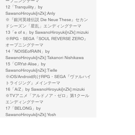
ープニングテーマ
12「Tranquility」by 
SawanoHiroyuki[nZk]:Anly
※『銀河英雄伝説 Die Neue These』セカン
ドシーズン「星乱」エンディングテーマ
13「e of s」by SawanoHiroyuki[nZk]:mizuki
※RPG・SEGA『SOUL REVERSE ZERO』
オープニングテーマ
14「NOISEofRAIN」by 
SawanoHiroyuki[nZk]:Takanori Nishikawa
15「CRYst-Alise」by 
SawanoHiroyuki[nZk]:Tielle
※iOS/Android向けRPG・SEGA『ヴァルハイ
トライジング』メインテーマ
16「A/Z」by SawanoHiroyuki[nZk]:mizuki
※TVアニメ「アルドノア・ゼロ」第1クール 
エンディングテーマ
17「BELONG」by 
SawanoHiroyuki[nZk]:Yosh
※小説・コミック「Fate/strange Fake」CM
ソング