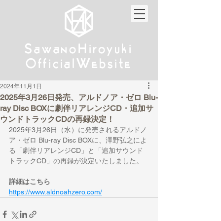
w
w
Sa
anoHiroyuki
Sa
anoHiroyuki
W
W
Official
ebsite
Official
ebsite
2024年11月1日
2025年3月26日発売、アルドノア・ゼロ Blu-
ray Disc BOXに劇伴リアレンジCD・追加サ
ウンドトラックCDの再録決定！
2025年3月26日（水）に発売されるアルドノ
ア・ゼロ Blu-ray Disc BOXに、澤野弘之によ
る「劇伴リアレンジCD」と「追加サウンド
トラックCD」の再録が決定いたしました。
詳細はこちら
https://www.aldnoahzero.com/