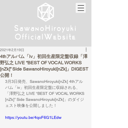
w
w
Sa
anoHiroyuki
Sa
anoHiroyuki
W
W
Official
ebsite
Official
ebsite
2021年2月19日
4thアルバム「iv」初回生産限定盤収録「澤
野弘之 LIVE “BEST OF VOCAL WORKS
[nZk]” Side SawanoHiroyuki[nZk]」DIGEST
公開！
3月3日発売、SawanoHiroyuki[nZk] 4thアル
バム「iv」初回生産限定盤に収録される、
「澤野弘之 LIVE “BEST OF VOCAL WORKS 
[nZk]” Side SawanoHiroyuki[nZk]」のダイジ
ェスト映像を公開しました！
https://youtu.be/4qoF6G1LEdw