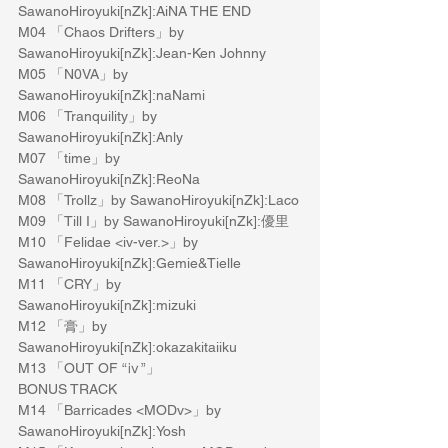
SawanoHiroyuki[nZk]:AiNA THE END
M04 「Chaos Drifters」by 
SawanoHiroyuki[nZk]:Jean-Ken Johnny
M05 「N0VA」by 
SawanoHiroyuki[nZk]:naNami 
M06 「Tranquility」by 
SawanoHiroyuki[nZk]:Anly 
M07 「time」by 
SawanoHiroyuki[nZk]:ReoNa
M08 「Trollz」by SawanoHiroyuki[nZk]:Laco
M09 「Till I」by SawanoHiroyuki[nZk]:優里
M10 「Felidae <iv-ver.>」by 
SawanoHiroyuki[nZk]:Gemie&Tielle
M11 「CRY」by 
SawanoHiroyuki[nZk]:mizuki
M12 「膏」by 
SawanoHiroyuki[nZk]:okazakitaiiku
M13 「OUT OF “ⅳ”」
BONUS TRACK
M14 「Barricades <MODv>」by 
SawanoHiroyuki[nZk]:Yosh