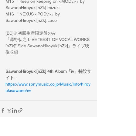
M15 「Keep on keeping on <MODv>」by 
SawanoHiroyuki[nZk]:mizuki
M16 「NEXUS <PODv>」by 
SawanoHiroyuki[nZk]:Laco
[BD]※初回生産限定盤のみ
『澤野弘之 LIVE “BEST OF VOCAL WORKS 
[nZk]” Side SawanoHiroyuki[nZk]』ライブ映
像収録
SawanoHiroyuki[nZk] 4th Album「iv」特設サ
イト
：
https://www.sonymusic.co.jp/Music/Info/hiroy
ukisawano/iv/
すべて表示
最新記事