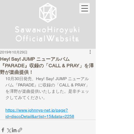
w
w
Sa
anoHiroyuki
Sa
anoHiroyuki
W
W
Official
ebsite
Official
ebsite
2019年10月29日
Hey! Say! JUMP ニューアルバム
『PARADE』収録の「CALL & PRAY」を澤
野が楽曲提供！
10月30日発売、Hey! Say! JUMP ニューアル
バム『PARADE』に収録の「CALL & PRAY」
を澤野が楽曲提供いたしました。是非チェッ
クしてみてください。
https://www.johnnys-net.jp/page?
id=discoDetail&artist=15&data=2258