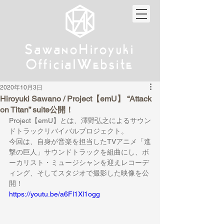
w
w
Sa
anoHiroyuki
Sa
anoHiroyuki
W
W
Official
ebsite
Official
ebsite
2020年10月3日
Hiroyuki Sawano / Project【emU】 “Attack
on Titan” suite公開！
Project【emU】とは、澤野弘之によるサウン
ドトラックリバイバルプロジェクト。
今回は、自身が音楽を担当したTVアニメ「進
撃の巨人」サウンドトラックを組曲にし、ボ
ーカリスト・ミュージシャンを迎えレコーデ
ィング、そしてスタジオで撮影した映像を公
開！
https://youtu.be/a6Fl1Xl1ogg