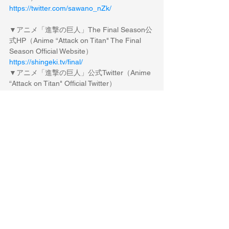
https://twitter.com/sawano_nZk/
▼アニメ「進撃の巨人」The Final Season公
式HP（Anime “Attack on Titan" The Final 
Season Official Website）
https://shingeki.tv/final/
▼アニメ「進撃の巨人」公式Twitter（Anime 
“Attack on Titan" Official Twitter）
https://twitter.com/anime_shingeki
----------
すべて表示
最新記事