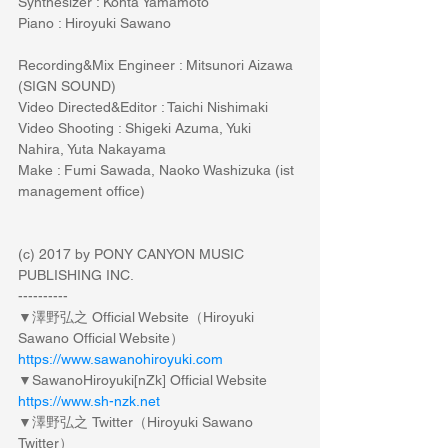
Synthesizer : Kohta Yamamoto
Piano : Hiroyuki Sawano
Recording&Mix Engineer : Mitsunori Aizawa 
(SIGN SOUND)
Video Directed&Editor : Taichi Nishimaki
Video Shooting : Shigeki Azuma, Yuki 
Nahira, Yuta Nakayama
Make : Fumi Sawada, Naoko Washizuka (ist 
management office)
(c) 2017 by PONY CANYON MUSIC 
PUBLISHING INC.
----------
▼澤野弘之 Official Website（Hiroyuki 
Sawano Official Website）
https://www.sawanohiroyuki.com
▼SawanoHiroyuki[nZk] Official Website
https://www.sh-nzk.net
▼澤野弘之 Twitter（Hiroyuki Sawano 
Twitter）