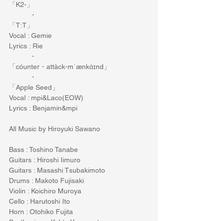
「K2-」
　　　・
「T:T」
Vocal : Gemie 
Lyrics : Rie
　　　・
「cóunter・attàck-mˈænkάɪnd」
　　　・
「Apple Seed」
Vocal : mpi&Laco(EOW)  
Lyrics : Benjamin&mpi
All Music by Hiroyuki Sawano 
Bass : Toshino Tanabe
Guitars : Hiroshi Iimuro
Guitars : Masashi Tsubakimoto
Drums : Makoto Fujisaki
Violin : Koichiro Muroya
Cello : Harutoshi Ito
Horn : Otohiko Fujita