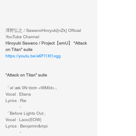
澤野弘之 / SawanoHiroyuki[nZk] Official 
YouTube Channel
Hiroyuki Sawano / Project【emU】 “Attack 
on Titan” suite
https://youtu.be/a6Fl1Xl1ogg
“Attack on Titan” suite
「ətˈæk 0N tάɪtn <WMId>」
Vocal : Eliana  
Lyrics : Rie
　　　・
「Before Lights Out」
Vocal : Laco(EOW)  
Lyrics : Benjamin&mpi
　　　・