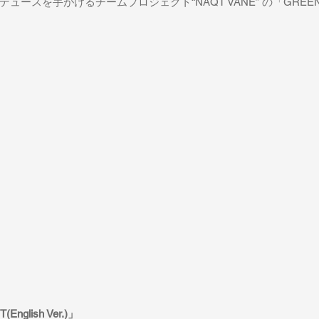
スを手がけるチームプロジェクト“NAQT VANE” の「GREENLIT(En
English Ver.)」