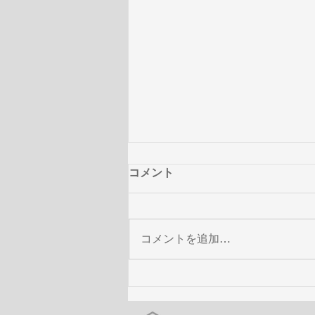
コメント
コメントを追加…
澤野弘之 × THE SOUND OF
GUNDAM - 機動戦士ガンダム