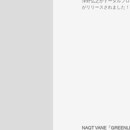
澤野弘之がトータルプロデュー
がリリースされました！
NAQT VANE「GREENLIT(