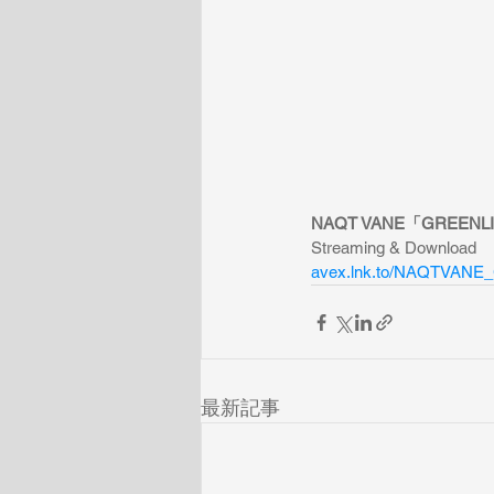
NAQT VANE
「GREENL
Streaming & Download
avex.lnk.to/NAQTVANE
最新記事