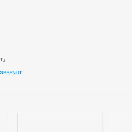
IT」
_GREENLIT