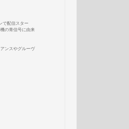
ョンで配信スター
号機の青信号に由来
。
ュアンスやグルーヴ