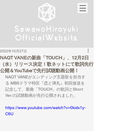
w
w
Sa
anoHiroyuki
Sa
anoHiroyuki
W
W
Official
ebsite
Official
ebsite
2022年10月27日
NAQT VANEの新曲「TOUCH」、12月2日
（水）リリース決定！歌ネットにて歌詞先行
公開＆YouTubeで先行試聴動画公開！
NAQT VANEがエンディング主題歌を担当す
る MBSドラマ特区『恋と弾丸』初回放送を
記念して、新曲「TOUCH」の歌詞とShort 
Ver.の試聴動画が先行公開されました。
https://www.youtube.com/watch?v=0kidx1y-
C6U