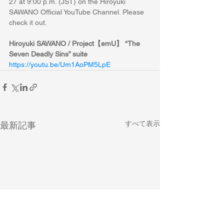
27 at 9:00 p.m. (JST) on the Hiroyuki 
SAWANO Official YouTube Channel. Please 
check it out.
Hiroyuki SAWANO / Project【emU】 “The 
Seven Deadly Sins” suite
https://youtu.be/Um1AoPM5LpE
すべて表示
最新記事