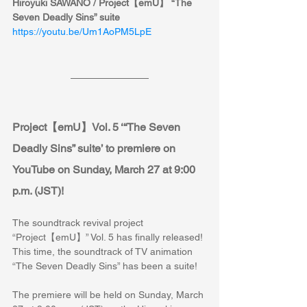
Hiroyuki SAWANO / Project【emU】 “The 
Seven Deadly Sins” suite
https://youtu.be/Um1AoPM5LpE
Project【emU】Vol. 5 ‘“The Seven 
Deadly Sins” suite’ to premiere on 
YouTube on Sunday, March 27 at 9:00 
p.m. (JST)!
The soundtrack revival project 
“Project【emU】” Vol. 5 has finally released!
This time, the soundtrack of TV animation 
“The Seven Deadly Sins” has been a suite!
The premiere will be held on Sunday, March 