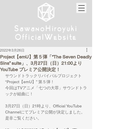
w
w
Sa
anoHiroyuki
Sa
anoHiroyuki
W
W
Official
ebsite
Official
ebsite
2022年3月26日
Project【emU】第５弾「“The Seven Deadly
Sins” suite」、3月27日（日）21:00より
YouTube プレミア公開決定！
サウンドトラックリバイバルプロジェクト 
“Project【emU】” 第５弾！
今回はTVアニメ「七つの大罪」サウンドトラ
ックが組曲に！
3月27日（日）21時より、Official YouTube 
Channelにてプレミア公開が決定しました。 
是非ご覧ください。