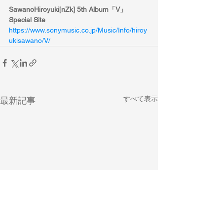
SawanoHiroyuki[nZk] 5th Album「V」
Special Site
https://www.sonymusic.co.jp/Music/Info/hiroy
ukisawano/V/
すべて表示
最新記事