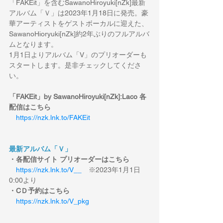
「FAKEit」を含むSawanoHiroyuki[nZk]最新
アルバム「Ｖ」は2023年1月18日に発売。豪
華アーティストをゲストボーカルに迎えた、
SawanoHioryuki[nZk]約2年ぶりのフルアルバ
ムとなります。
1月1日よりアルバム「V」のプリオーダーも
スタートします。是非チェックしてくださ
い。
「FAKEit」by SawanoHiroyuki[nZk]:Laco 各
配信はこちら
https://nzk.lnk.to/FAKEit
最新アルバム「Ｖ」
・各配信サイト プリオーダーはこちら
https://nzk.lnk.to/V__
　※2023年1月1日
0:00より
・CＤ予約はこちら
https://nzk.lnk.to/V_pkg