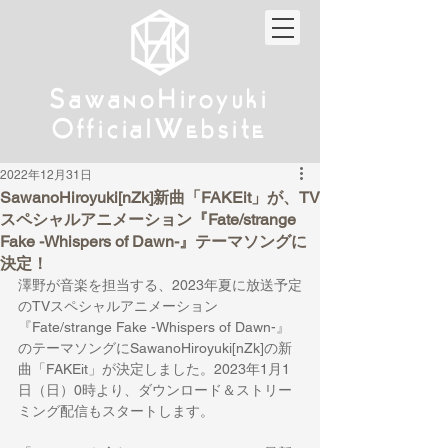
w
w
Sa
anoHiroyuki
Sa
anoHiroyuki
W
W
Official
ebsite
Official
ebsite
2022年12月31日
SawanoHiroyuki[nZk]新曲「FAKEit」が、TV
スペシャルアニメーション『Fate/strange
Fake -Whispers of Dawn-』テーマソングに
決定！
澤野が音楽を担当する、2023年夏に放送予定
のTVスペシャルアニメーション
『Fate/strange Fake -Whispers of Dawn-』
のテーマソングにSawanoHiroyuki[nZk]の新
曲「FAKEit」が決定しました。2023年1月1
日（日）0時より、ダウンロード＆ストリー
ミング配信もスタートします。