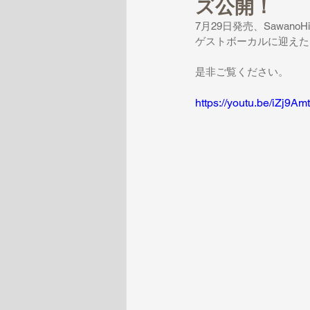
ズ公開！
7月29日発売、SawanoHir
ゲストボーカルに迎えた「C
是非ご覧ください。
https://youtu.be/iZj9A