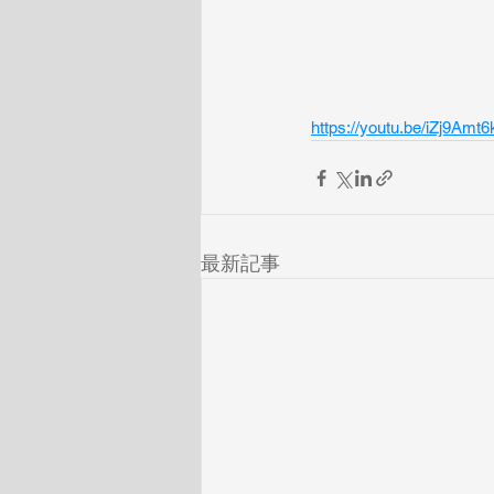
https://youtu.be/iZj9Amt
最新記事