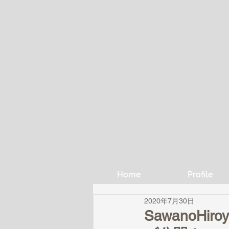
Home
Profile
2020年7月30日
SawanoHiro