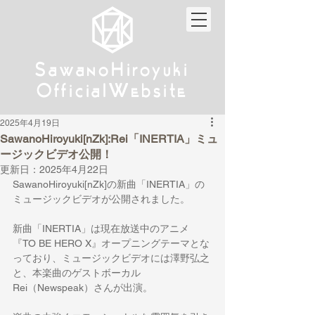
w
w
Sa
anoHiroyuki
Sa
anoHiroyuki
W
W
Official
ebsite
Official
ebsite
2025年4月19日
SawanoHiroyuki[nZk]:Rei「INERTIA」ミュ
ージックビデオ公開！
更新日：
2025年4月22日
SawanoHiroyuki[nZk]の新曲「INERTIA」の
ミュージックビデオが公開されました。
新曲「INERTIA」は現在放送中のアニメ
『TO BE HERO X』オープニングテーマとな
っており、ミュージックビデオには澤野弘之
と、本楽曲のゲストボーカル
Rei（Newspeak）さんが出演。