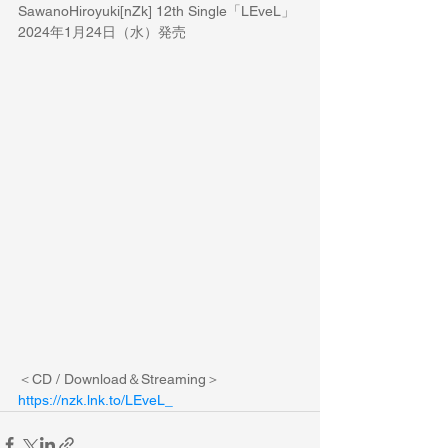
SawanoHiroyuki[nZk] 12th Single「LEveL」
2024年1月24日（水）発売
＜CD / Download＆Streaming＞
https://nzk.lnk.to/LEveL_