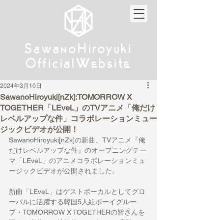
w
w
Sa
anoHiroyuki
Sa
anoHiroyuki
W
W
Official
ebsite
Official
ebsite
2024年3月10日
SawanoHiroyuki[nZk]:TOMORROW X
TOGETHER「LEveL」のTVアニメ「俺だけ
レベルアップな件」コラボレーションミュー
ジックビデオが公開！
SawanoHiroyuki[nZk]の新曲、TVアニメ『俺
だけレベルアップな件』のオープニングテー
マ「LEveL」のアニメコラボレーションミュ
ージックビデオが公開されました。
新曲「
LEveL
」はゲストボーカルとしてグロ
ーバルに活躍する韓国
5
人組ボーイグルー
プ・
TOMORROW X TOGETHER
の皆さんを