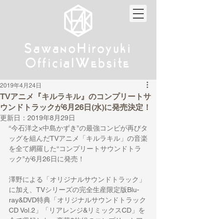
w
w
Sa
anoHiroyuki
Sa
anoHiroyuki
W
W
Official
ebsite
Official
ebsite
2019年4月24日
TVアニメ『キルラキル』のコンプリートサ
ウンドトラックが6月26日(水)に発売決定！
更新日：
2019年8月29日
“今石洋之×中島かずき”の最強コンビが再びタ
ッグを組んだTVアニメ「キルラキル」の音楽
を全て網羅した“コンプリートサウンドトラ
ック”が6月26日に発売！
澤野による「オリジナルサウンドトラック」
に加え、TVシリーズの完全生産限定版Blu-
ray&DVD特典「オリジナルサウンドトラック
CD Vol.2」「リアレンジ&リミックスCD」を