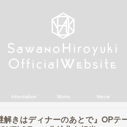
w
w
Sa
Sa
anoHiroyuki
anoHiroyuki
W
W
Official
Official
ebsite
ebsite
Information
Works
Movie
謎解きはディナーのあとで』OPテ