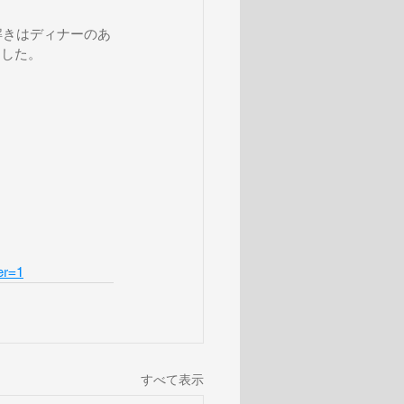
謎解きはディナーのあ
ました。
er=1
すべて表示